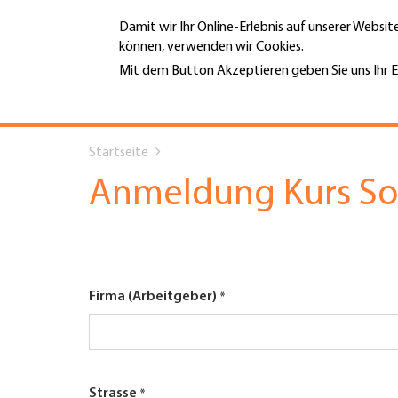
Direkt
Damit wir Ihr Online-Erlebnis auf unserer Websi
zum
können, verwenden wir Cookies.
Inhalt
MENÜ
Mit dem Button Akzeptieren geben Sie uns Ihr E
Weitere Informationen
Hauptnavigation
You
PORTRÄT
Startseite
are
DIENSTLEISTUNGEN
Anmeldung Kurs So
here
INFOTHEK
TERMINE
Firma (Arbeitgeber)
MITGLIEDSCHAFT
JOBS & KARRIERE
Strasse