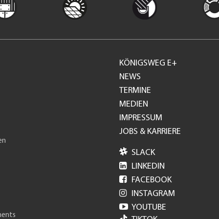
KÖNIGSWEG E+
Footer
NEWS
TERMINE
GH
MEDIEN
IMPRESSUM
JOBS & KARRIERE
en

SLACK

LINKEDIN

FACEBOOK

INSTAGRAM

YOUTUBE
ments