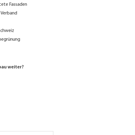
ftete Fassaden
-Verband
Schweiz
ebegrünung
bau weiter?