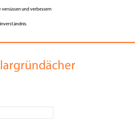
te versüssen und verbessern
Unternehmen finden
Jobs & Kar
Suche
GH
inverständnis.
Top
Menu
largründächer