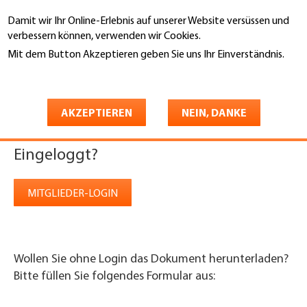
Direkt
Damit wir Ihr Online-Erlebnis auf unserer Website versüssen und
zum
Suche
verbessern können, verwenden wir Cookies.
Inhalt
Mit dem Button Akzeptieren geben Sie uns Ihr Einverständnis.
You
Weitere Informationen
Startseite
are
Download
here
AKZEPTIEREN
NEIN, DANKE
Eingeloggt?
MITGLIEDER-LOGIN
Wollen Sie ohne Login das Dokument herunterladen?
Bitte füllen Sie folgendes Formular aus: