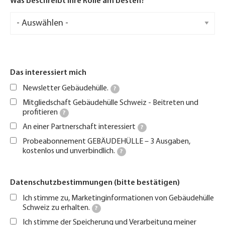
Was beschreibt Ihre Rolle am besten?
Was
beschreibt
Ihre
Rolle
am
besten?
Das interessiert mich
Newsletter Gebäudehülle.
?
Mitgliedschaft Gebäudehülle Schweiz - Beitreten und
profitieren
?
An einer Partnerschaft interessiert
?
Probeabonnement GEBÄUDEHÜLLE – 3 Ausgaben,
kostenlos und unverbindlich.
?
Datenschutzbestimmungen (bitte bestätigen)
Ich stimme zu, Marketinginformationen von Gebäudehülle
Schweiz zu erhalten.
?
Ich stimme der Speicherung und Verarbeitung meiner