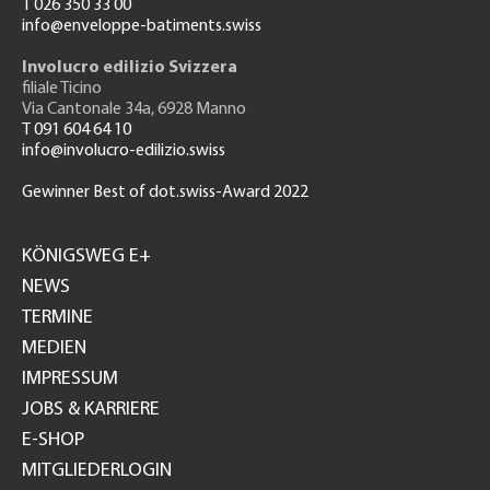
T 026 350 33 00
info@enveloppe-batiments.swiss
Involucro edilizio Svizzera
filiale Ticino
Via Cantonale 34a, 6928 Manno
T 091 604 64 10
info@involucro-edilizio.swiss
Gewinner Best of dot.swiss-Award 2022
Footer
GH
KÖNIGSWEG E+
NEWS
TERMINE
MEDIEN
IMPRESSUM
JOBS & KARRIERE
E-SHOP
MITGLIEDERLOGIN