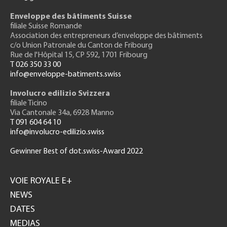
Enveloppe des bâtiments Suisse
filiale Suisse Romande
Association des entrepreneurs
d’enveloppe des bâtiments
c/o Union Patronale du Canton de Fribourg
Rue de l'H
ôpital 15
, CP 592, 1701 Fribourg
T 026 350 33 00
info@enveloppe-batiments.swiss
Involucro edilizio Svizzera
filiale Ticino
Via Cantonale 34a, 6928 Manno
T 091 604 64 10
info@involucro-edilizio.swiss
Gewinner Best of dot.swiss-Award 2022
Footer
GH
VOIE ROYALE E+
NEWS
DATES
MEDIAS