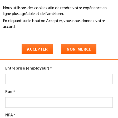
Aller
Nous utilisons des cookies afin de rendre votre expérience en
au
Recherche
ligne plus agréable et de l'améliorer.
contenu
principal
En cliquant sur le bouton Accepter, vous nous donnez votre
You
accord.
Accueil
are
En savoir plus
Cours d'introduction PERCOS
here
2027: Inscription
ACCEPTER
NON, MERCI.
Entreprise (employeur)
Rue
NPA