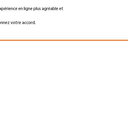
xpérience en ligne plus agréable et
Trouver une entreprise
Emplois et ca
Recherche
GH
onnez votre accord.
Top
Menu