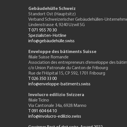
Gebäudehülle Schweiz
Standort Ost (Hauptsitz)
Verband Schweizerischer Gebäudehüllen-Unternehm
Lindenstrasse 4, 9240 Uzwil SG
T 071 955 70 30
Spezialisten-Hotline
info@gebäudehülle.swiss
Enveloppe des bâtiments Suisse
filiale Suisse Romande
Association des entrepreneurs
d’enveloppe des bâti
c/o Union Patronale du Canton de Fribourg
Rue de l'H
ôpital 15
, CP 592, 1701 Fribourg
T 026 350 33 00
info@enveloppe-batiments.swiss
Involucro edilizio Svizzera
filiale Ticino
Via Cantonale 34a, 6928 Manno
T 091 604 64 10
info@involucro-edilizio.swiss