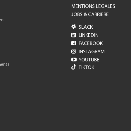
MENTIONS LEGALES
JOBS & CARRIÈRE
en

SLACK

LINKEDIN

FACEBOOK

INSTAGRAM

YOUTUBE
ments
TIKTOK