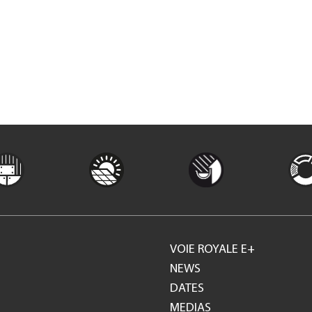
VOIE ROYALE E+
Footer
NEWS
DATES
GH
MEDIAS