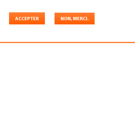
Français
rrière
ACCEPTER
Shop
Konto
NON, MERCI.