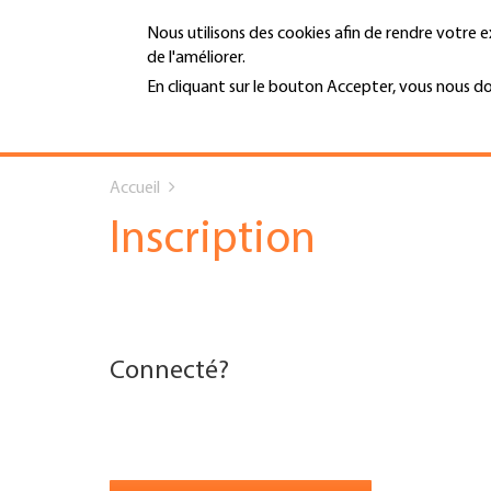
Aller
Nous utilisons des cookies afin de rendre votre e
au
de l'améliorer.
contenu
MENU
principal
En cliquant sur le bouton Accepter, vous nous d
En savoir plus
Hauptnavigation
You
PORTRAIT
Accueil
are
SERVICES
Inscription
here
INFOTHÈQUE
DATES
Connecté?
AFFILIATION
JOBS & CARRIÈRE