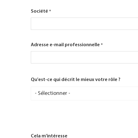
Société
Adresse e-mail professionnelle
Qu'est-ce qui décrit le mieux votre rôle ?
Qu'est-
ce
qui
décrit
le
mieux
votre
rôle
?
Cela m'intéresse