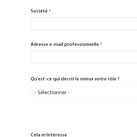
Société
Adresse e-mail professionnelle
Qu'est-ce qui décrit le mieux votre rôle ?
Qu'est-
ce
qui
décrit
le
mieux
votre
rôle
?
Cela m'intéresse