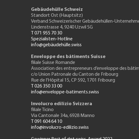
Gebäudehülle Schweiz
Standort Ost (Hauptsitz)
Verband Schweizerischer Gebäudehüllen-Unternehm
Lindenstrasse 4, 9240 Uzwil SG
T 071 955 70 30
Spezialisten-Hotline
info@gebäudehülle.swiss
Enveloppe des bâtiments Suisse
filiale Suisse Romande
Association des entrepreneurs
d’enveloppe des bâti
c/o Union Patronale du Canton de Fribourg
Rue de l'H
ôpital 15
, CP 592, 1701 Fribourg
T 026 350 33 00
info@enveloppe-batiments.swiss
Involucro edilizio Svizzera
filiale Ticino
Via Cantonale 34a, 6928 Manno
T 091 604 64 10
info@involucro-edilizio.swiss