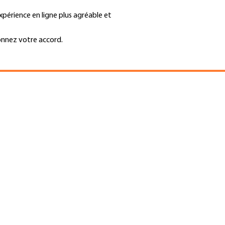
xpérience en ligne plus agréable et
Trouver une entreprise
Emplois et ca
Recherche
GH
onnez votre accord.
Top
Menu