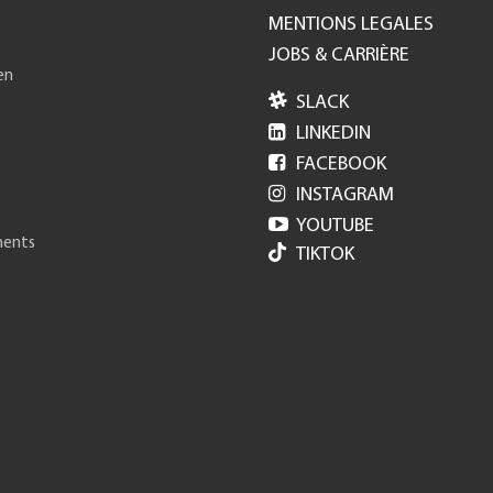
MENTIONS LEGALES
JOBS & CARRIÈRE
en

SLACK

LINKEDIN

FACEBOOK

INSTAGRAM

YOUTUBE
ments
TIKTOK