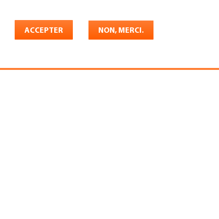
Français
rrière
ACCEPTER
Shop
Konto
NON, MERCI.