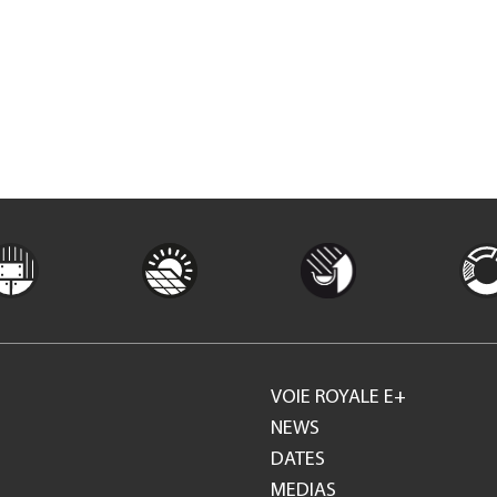
VOIE ROYALE E+
Footer
NEWS
DATES
GH
MEDIAS