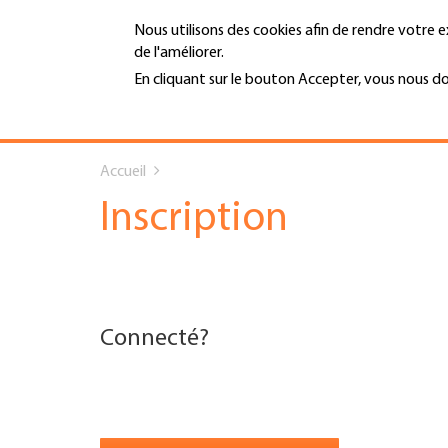
Aller
Nous utilisons des cookies afin de rendre votre e
au
de l'améliorer.
contenu
MENU
principal
En cliquant sur le bouton Accepter, vous nous d
En savoir plus
Hauptnavigation
You
PORTRAIT
Accueil
are
SERVICES
Inscription
here
INFOTHÈQUE
DATES
Connecté?
AFFILIATION
JOBS & CARRIÈRE