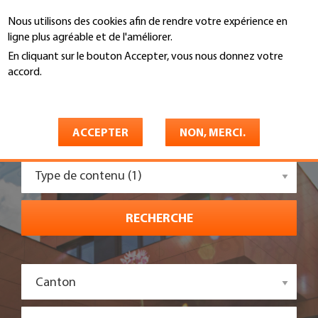
Aller
Nous utilisons des cookies afin de rendre votre expérience en
au
Recherche
ligne plus agréable et de l'améliorer.
contenu
principal
En cliquant sur le bouton Accepter, vous nous donnez votre
accord.
En savoir plus
Domaines spécialisés
ACCEPTER
NON, MERCI.
Type de contenu (1)
RECHERCHE
Canton