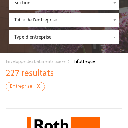
Section
Taille de l'entreprise
Type d'entreprise
You
Enveloppe des bâtiments Suisse
Infothèque
are
227 résultats
here
Entreprise
X