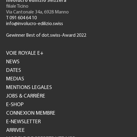
Involucro edilizio Svizzera
filiale Ticino
Via Cantonale 34a, 6928 Manno
T 091 604 64 10
info@involucro-edilizio.swiss
Gewinner Best of dot.swiss-Award 2022
Footer
GH
VOIE ROYALE E+
NEWS
DATES
MEDIAS
MENTIONS LEGALES
JOBS & CARRIÈRE
E-SHOP
CONNEXION MEMBRE
E-NEWSLETTER
ARRIVEE