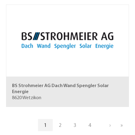
BS Strohmeier AG
Dach Wand Spengler Solar
Energie
8620 Wetzikon
Pagination
Page courante
1
Page
2
Page
3
Page
4
Page suiva
›
Derni
»