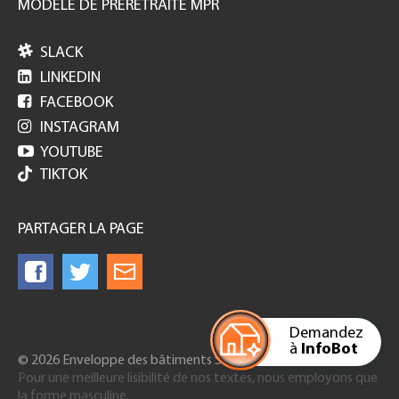
MODELE DE PRERETRAITE MPR

SLACK

LINKEDIN

FACEBOOK

INSTAGRAM

YOUTUBE
TIKTOK
PARTAGER LA PAGE
Demandez
à
InfoBot
© 2026 Enveloppe des bâtiments Suisse
Pour une meilleure lisibilité de nos textes, nous employons que
la forme masculine.