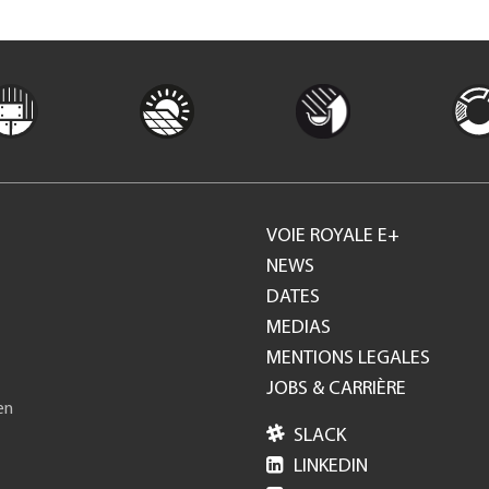
VOIE ROYALE E+
Footer
NEWS
DATES
GH
MEDIAS
MENTIONS LEGALES
JOBS & CARRIÈRE
en

SLACK

LINKEDIN