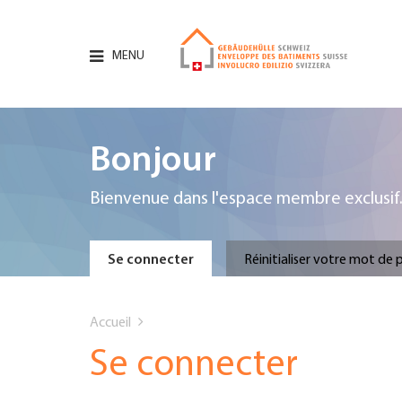
Aller
au
contenu
MENU
principal
Hauptnavigation
PORTRAIT
Bonjour
SERVICES
Bienvenue dans l'espace membre exclusif
INFOTHÈQUE
Primary
Se connecter
Réinitialiser votre mot de 
DATES
You
tabs
Accueil
AFFILIATION
are
Se connecter
JOBS & CARRIÈRE