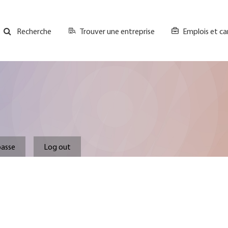
Trouver une entreprise
Emplois et ca
Recherche
GH
Top
Menu
.
passe
Log out