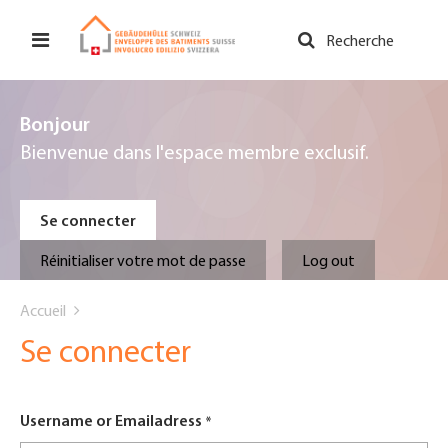
Aller
au
Recherche
contenu
principal
Bonjour
Bienvenue dans l'espace membre exclusif.
Primary
Se connecter
tabs
Réinitialiser votre mot de passe
Log out
You
Accueil
are
Se connecter
here
Username or Emailadress