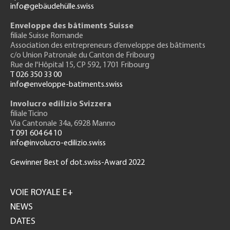
info@gebäudehülle.swiss
Enveloppe des bâtiments Suisse
filiale Suisse Romande
Association des entrepreneurs
d’enveloppe des bâtiments
c/o Union Patronale du Canton de Fribourg
Rue de l'H
ôpital 15
, CP 592, 1701 Fribourg
T 026 350 33 00
info@enveloppe-batiments.swiss
Involucro edilizio Svizzera
filiale Ticino
Via Cantonale 34a, 6928 Manno
T 091 604 64 10
info@involucro-edilizio.swiss
Gewinner Best of dot.swiss-Award 2022
Footer
GH
VOIE ROYALE E+
NEWS
DATES