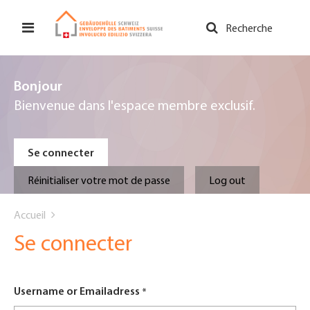
Aller
au
Recherche
contenu
principal
Bonjour
Bienvenue dans l'espace membre exclusif.
Primary
Se connecter
tabs
Réinitialiser votre mot de passe
Log out
You
Accueil
are
Se connecter
here
Username or Emailadress