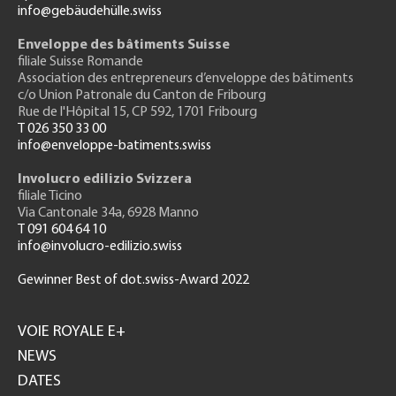
info@gebäudehülle.swiss
Enveloppe des bâtiments Suisse
filiale Suisse Romande
Association des entrepreneurs
d’enveloppe des bâtiments
c/o Union Patronale du Canton de Fribourg
Rue de l'H
ôpital 15
, CP 592, 1701 Fribourg
T 026 350 33 00
info@enveloppe-batiments.swiss
Involucro edilizio Svizzera
filiale Ticino
Via Cantonale 34a, 6928 Manno
T 091 604 64 10
info@involucro-edilizio.swiss
Gewinner Best of dot.swiss-Award 2022
Footer
GH
VOIE ROYALE E+
NEWS
DATES