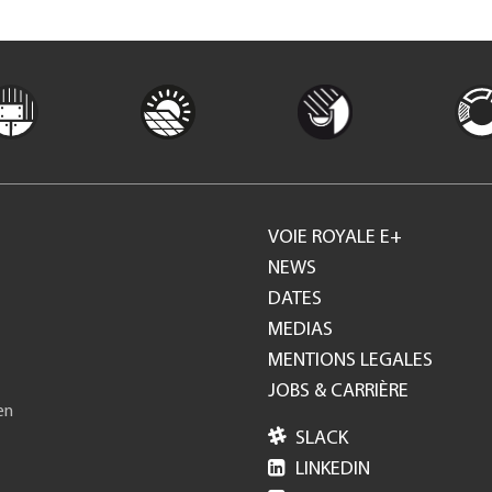
VOIE ROYALE E+
Footer
NEWS
DATES
GH
MEDIAS
MENTIONS LEGALES
JOBS & CARRIÈRE
en

SLACK

LINKEDIN