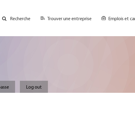
Trouver une entreprise
Emplois et ca
Recherche
GH
Top
Menu
.
passe
Log out