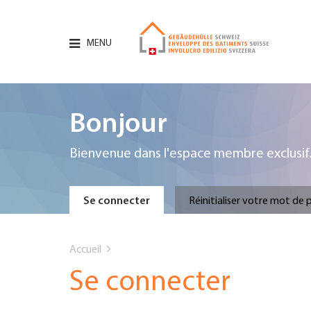
Aller
au
contenu
MENU
principal
Hauptnavigation
PORTRAIT
Bonjour
SERVICES
Bienvenue dans l'espace membre exclusif
INFOTHÈQUE
Primary
Se connecter
Réinitialiser votre mot de 
DATES
You
tabs
Accueil
AFFILIATION
are
Se connecter
JOBS & CARRIÈRE