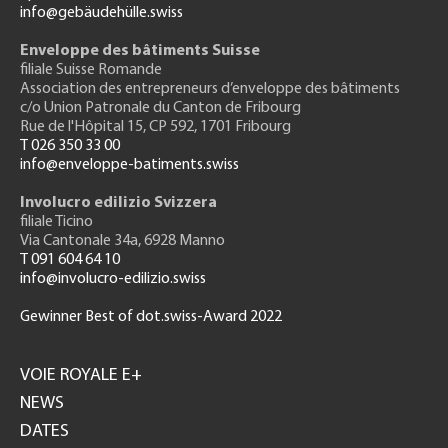
info@gebäudehülle.swiss
Enveloppe des bâtiments Suisse
filiale Suisse Romande
Association des entrepreneurs
d’enveloppe des bâtiments
c/o Union Patronale du Canton de Fribourg
Rue de l'H
ôpital 15
, CP 592, 1701 Fribourg
T 026 350 33 00
info@enveloppe-batiments.swiss
Involucro edilizio Svizzera
filiale Ticino
Via Cantonale 34a, 6928 Manno
T 091 604 64 10
info@involucro-edilizio.swiss
Gewinner Best of dot.swiss-Award 2022
Footer
GH
VOIE ROYALE E+
NEWS
DATES