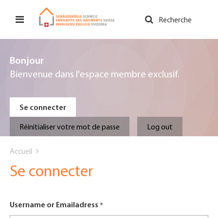
Aller
au
Recherche
contenu
principal
Bonjour
Bienvenue dans l'espace membre exclusif.
Primary
Se connecter
tabs
Réinitialiser votre mot de passe
Log out
You
Accueil
are
Se connecter
here
Username or Emailadress