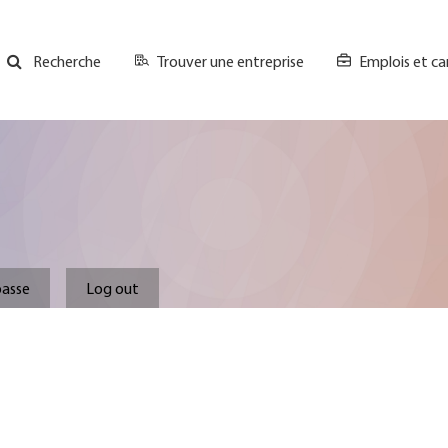
Trouver une entreprise
Emplois et ca
Recherche
GH
Top
Menu
.
passe
Log out