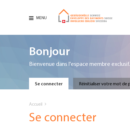
Aller
au
contenu
MENU
principal
Hauptnavigation
PORTRAIT
Bonjour
SERVICES
Bienvenue dans l'espace membre exclusif
INFOTHÈQUE
Primary
Se connecter
Réinitialiser votre mot de 
DATES
You
tabs
Accueil
AFFILIATION
are
Se connecter
JOBS & CARRIÈRE