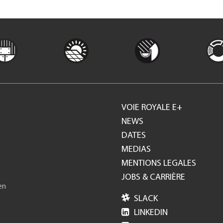
VOIE ROYALE E+
Footer
NEWS
DATES
GH
MEDIAS
MENTIONS LEGALES
JOBS & CARRIÈRE
en

SLACK

LINKEDIN