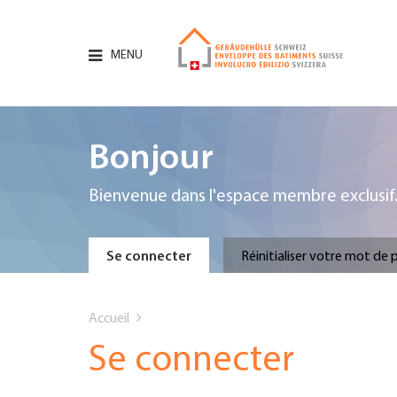
Aller
au
contenu
MENU
principal
Hauptnavigation
PORTRAIT
Bonjour
SERVICES
Bienvenue dans l'espace membre exclusif
INFOTHÈQUE
Primary
Se connecter
Réinitialiser votre mot de 
DATES
You
tabs
Accueil
AFFILIATION
are
Se connecter
JOBS & CARRIÈRE