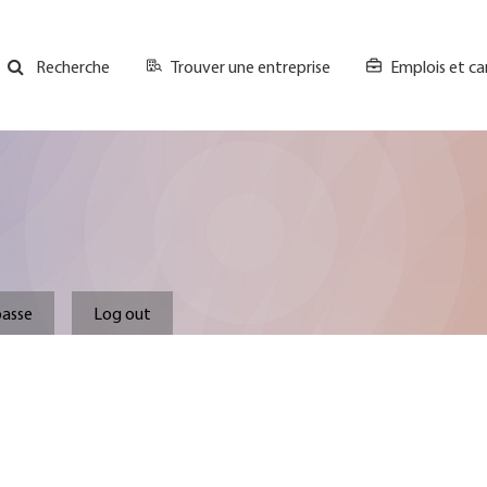
Trouver une entreprise
Emplois et ca
Recherche
GH
Top
Menu
.
passe
Log out