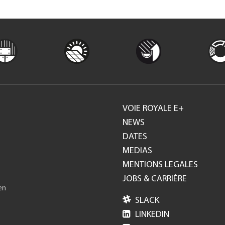
VOIE ROYALE E+
Footer
NEWS
DATES
GH
MEDIAS
MENTIONS LEGALES
JOBS & CARRIÈRE
en

SLACK

LINKEDIN