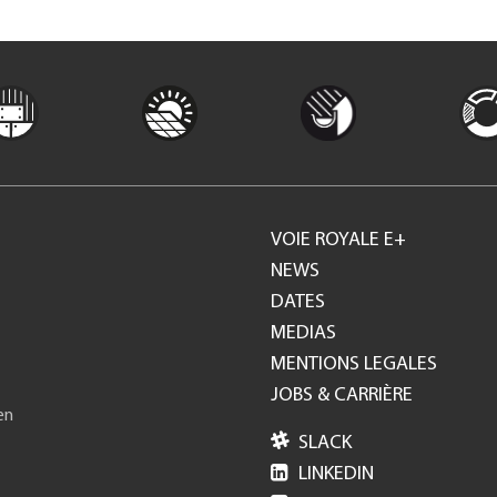
VOIE ROYALE E+
Footer
NEWS
DATES
GH
MEDIAS
MENTIONS LEGALES
JOBS & CARRIÈRE
en

SLACK

LINKEDIN