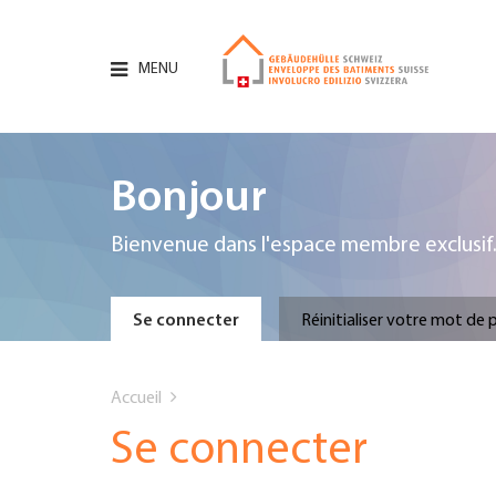
Aller
au
contenu
MENU
principal
Hauptnavigation
PORTRAIT
Bonjour
SERVICES
Bienvenue dans l'espace membre exclusif
INFOTHÈQUE
Primary
Se connecter
Réinitialiser votre mot de 
DATES
You
tabs
Accueil
AFFILIATION
are
Se connecter
JOBS & CARRIÈRE