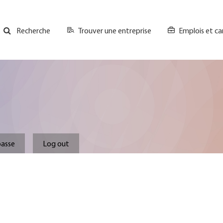
Trouver une entreprise
Emplois et ca
Recherche
GH
Top
Menu
.
passe
Log out