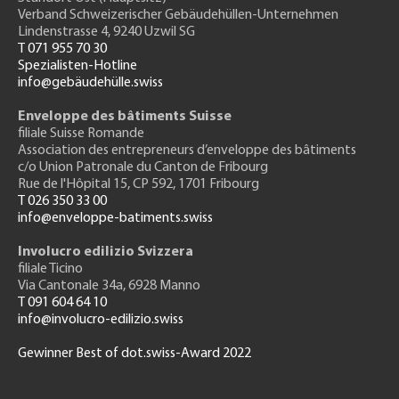
Verband Schweizerischer Gebäudehüllen-Unternehmen
Lindenstrasse 4, 9240 Uzwil SG
T 071 955 70 30
Spezialisten-Hotline
info@gebäudehülle.swiss
Enveloppe des bâtiments Suisse
filiale Suisse Romande
Association des entrepreneurs
d’enveloppe des bâtiments
c/o Union Patronale du Canton de Fribourg
Rue de l'H
ôpital 15
, CP 592, 1701 Fribourg
T 026 350 33 00
info@enveloppe-batiments.swiss
Involucro edilizio Svizzera
filiale Ticino
Via Cantonale 34a, 6928 Manno
T 091 604 64 10
info@involucro-edilizio.swiss
Gewinner Best of dot.swiss-Award 2022
Footer