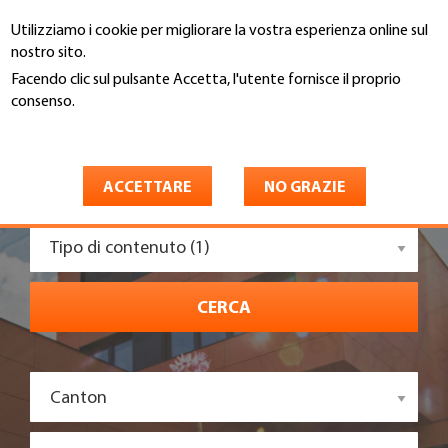
Salta
Utilizziamo i cookie per migliorare la vostra esperienza online sul
al
Cerca
nostro sito.
contenuto
principale
Facendo clic sul pulsante Accetta, l'utente fornisce il proprio
consenso.
Maggiori informazioni
Settori
ACCETTARE
NO GRAZIE
Tipo di contenuto (1)
CERCA
Canton