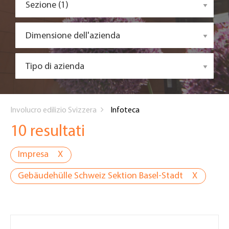
Sezione (1)
Dimensione dell'azienda
Tipo di azienda
You
Involucro edilizio Svizzera
Infoteca
are
10 resultati
here
Impresa
X
Gebäudehülle Schweiz Sektion Basel-Stadt
X