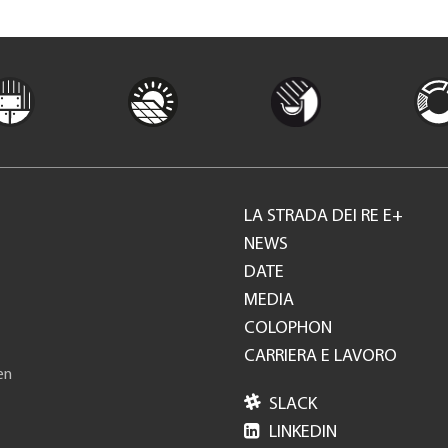
LA STRADA DEI RE E+
Footer
NEWS
DATE
GH
MEDIA
COLOPHON
CARRIERA E LAVORO
en

SLACK

LINKEDIN