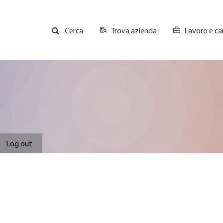
Trova azienda
Lavoro e car
Cerca
GH
Top
Menu
Log out