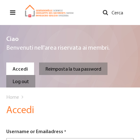
Salta
al
Cerca
contenuto
principale
Ciao
Benvenuti nell'area riservata ai membri.
Primary
Accedi
Reimposta la tua password
tabs
Log out
You
Home
are
Accedi
here
Username or Emailadress