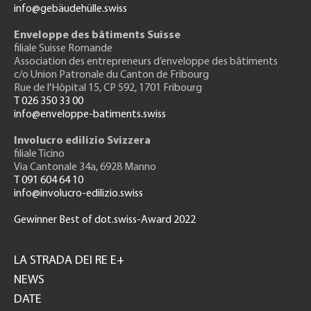
info@gebäudehülle.swiss
Enveloppe des bâtiments Suisse
filiale Suisse Romande
Association des entrepreneurs
d’enveloppe des bâtiments
c/o Union Patronale du Canton de Fribourg
Rue de l'H
ôpital 15
, CP 592, 1701 Fribourg
T 026 350 33 00
info@enveloppe-batiments.swiss
Involucro edilizio Svizzera
filiale Ticino
Via Cantonale 34a, 6928 Manno
T 091 604 64 10
info@involucro-edilizio.swiss
Gewinner Best of dot.swiss-Award 2022
Footer
GH
LA STRADA DEI RE E+
NEWS
DATE