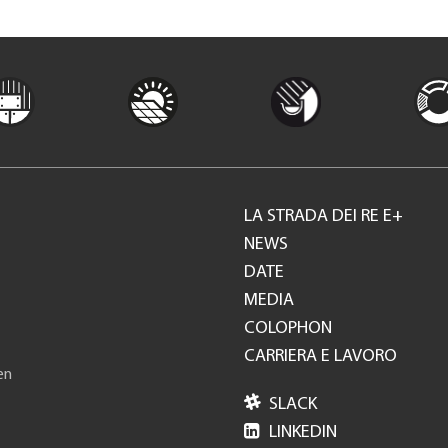
LA STRADA DEI RE E+
Footer
NEWS
DATE
GH
MEDIA
COLOPHON
CARRIERA E LAVORO
en

SLACK

LINKEDIN