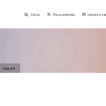
Trova azienda
Lavoro e car
Cerca
GH
Top
Menu
Log out