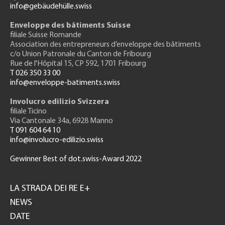
info@gebäudehülle.swiss
Enveloppe des bâtiments Suisse
filiale Suisse Romande
Association des entrepreneurs
d’enveloppe des bâtiments
c/o Union Patronale du Canton de Fribourg
Rue de l'H
ôpital 15
, CP 592, 1701 Fribourg
T 026 350 33 00
info@enveloppe-batiments.swiss
Involucro edilizio Svizzera
filiale Ticino
Via Cantonale 34a, 6928 Manno
T 091 604 64 10
info@involucro-edilizio.swiss
Gewinner Best of dot.swiss-Award 2022
Footer
GH
LA STRADA DEI RE E+
NEWS
DATE