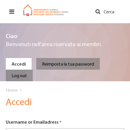
Salta
al
Cerca
contenuto
principale
Ciao
Benvenuti nell'area riservata ai membri.
Primary
Accedi
Reimposta la tua password
tabs
Log out
You
Home
are
Accedi
here
Username or Emailadress