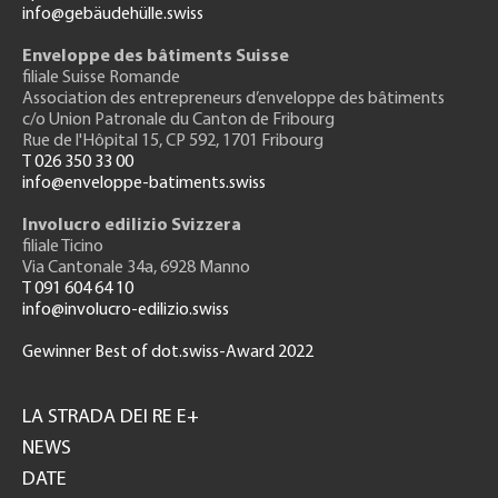
info@gebäudehülle.swiss
Enveloppe des bâtiments Suisse
filiale Suisse Romande
Association des entrepreneurs
d’enveloppe des bâtiments
c/o Union Patronale du Canton de Fribourg
Rue de l'H
ôpital 15
, CP 592, 1701 Fribourg
T 026 350 33 00
info@enveloppe-batiments.swiss
Involucro edilizio Svizzera
filiale Ticino
Via Cantonale 34a, 6928 Manno
T 091 604 64 10
info@involucro-edilizio.swiss
Gewinner Best of dot.swiss-Award 2022
Footer
GH
LA STRADA DEI RE E+
NEWS
DATE