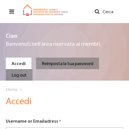
Salta
al
Cerca
contenuto
principale
Ciao
Benvenuti nell'area riservata ai membri.
Primary
Accedi
Reimposta la tua password
tabs
Log out
You
Home
are
Accedi
here
Username or Emailadress