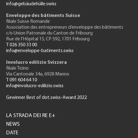
info@gebäudehülle.swiss
Enveloppe des bâtiments Suisse
filiale Suisse Romande
Association des entrepreneurs
d’enveloppe des bâtiments
c/o Union Patronale du Canton de Fribourg
Rue de l'H
ôpital 15
, CP 592, 1701 Fribourg
T 026 350 33 00
info@enveloppe-batiments.swiss
Involucro edilizio Svizzera
filiale Ticino
Via Cantonale 34a, 6928 Manno
T 091 604 64 10
info@involucro-edilizio.swiss
Gewinner Best of dot.swiss-Award 2022
Footer
GH
LA STRADA DEI RE E+
NEWS
DATE