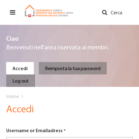
Salta
al
Cerca
contenuto
principale
Ciao
Benvenuti nell'area riservata ai membri.
Primary
Accedi
Reimposta la tua password
tabs
Log out
You
Home
are
Accedi
here
Username or Emailadress