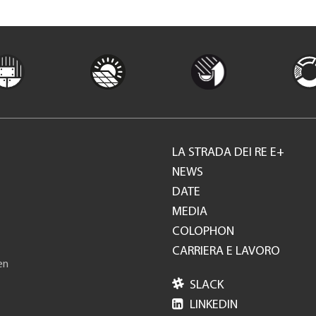
LA STRADA DEI RE E+
Footer
NEWS
DATE
GH
MEDIA
COLOPHON
CARRIERA E LAVORO
en

SLACK

LINKEDIN