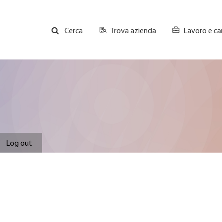
Trova azienda
Lavoro e car
Cerca
GH
Top
Menu
Log out