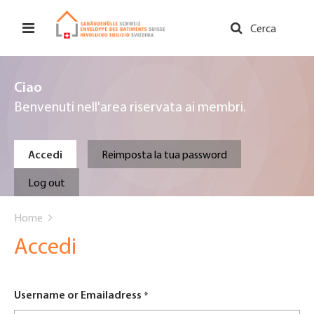
Salta
al
Cerca
contenuto
principale
Ciao
Benvenuti nell'area riservata ai membri.
Primary
Accedi
Reimposta la tua password
tabs
Log out
You
Home
are
Accedi
here
Username or Emailadress