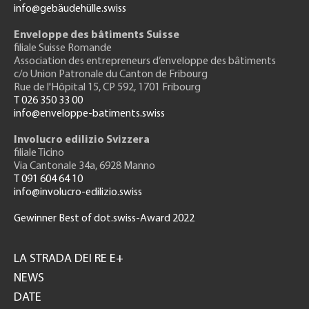
info@gebäudehülle.swiss
Enveloppe des bâtiments Suisse
filiale Suisse Romande
Association des entrepreneurs
d’enveloppe des bâtiments
c/o Union Patronale du Canton de Fribourg
Rue de l'H
ôpital 15
, CP 592, 1701 Fribourg
T 026 350 33 00
info@enveloppe-batiments.swiss
Involucro edilizio Svizzera
filiale Ticino
Via Cantonale 34a, 6928 Manno
T 091 604 64 10
info@involucro-edilizio.swiss
Gewinner Best of dot.swiss-Award 2022
Footer
GH
LA STRADA DEI RE E+
NEWS
DATE