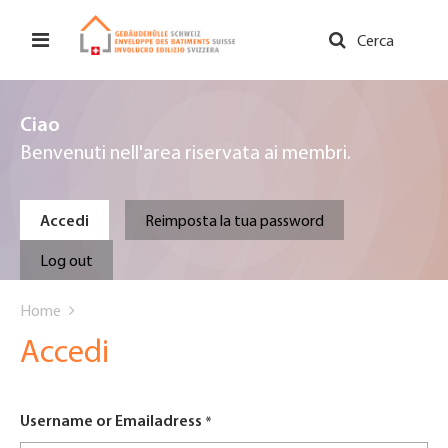
Salta
al
Cerca
contenuto
principale
Ciao
Benvenuti nell'area riservata ai membri.
Primary
Accedi
Reimposta la tua password
tabs
Log out
You
Home
are
Accedi
here
Username or Emailadress