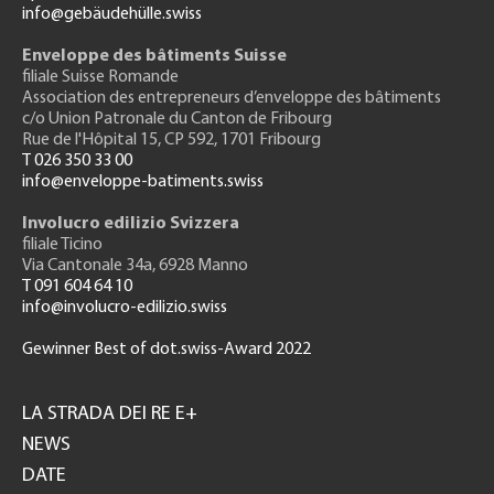
info@gebäudehülle.swiss
Enveloppe des bâtiments Suisse
filiale Suisse Romande
Association des entrepreneurs
d’enveloppe des bâtiments
c/o Union Patronale du Canton de Fribourg
Rue de l'H
ôpital 15
, CP 592, 1701 Fribourg
T 026 350 33 00
info@enveloppe-batiments.swiss
Involucro edilizio Svizzera
filiale Ticino
Via Cantonale 34a, 6928 Manno
T 091 604 64 10
info@involucro-edilizio.swiss
Gewinner Best of dot.swiss-Award 2022
Footer
GH
LA STRADA DEI RE E+
NEWS
DATE