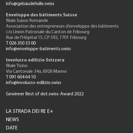
info@gebäudehülle.swiss
Enveloppe des bâtiments Suisse
filiale Suisse Romande
Association des entrepreneurs
d’enveloppe des bâtiments
c/o Union Patronale du Canton de Fribourg
Rue de l'H
ôpital 15
, CP 592, 1701 Fribourg
T 026 350 33 00
info@enveloppe-batiments.swiss
Involucro edilizio Svizzera
filiale Ticino
Via Cantonale 34a, 6928 Manno
T 091 604 64 10
info@involucro-edilizio.swiss
Gewinner Best of dot.swiss-Award 2022
Footer
GH
LA STRADA DEI RE E+
NEWS
DATE