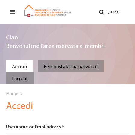
Salta
al
Cerca
contenuto
principale
Ciao
Benvenuti nell'area riservata ai membri.
Primary
Accedi
Reimposta la tua password
tabs
Log out
You
Home
are
Accedi
here
Username or Emailadress