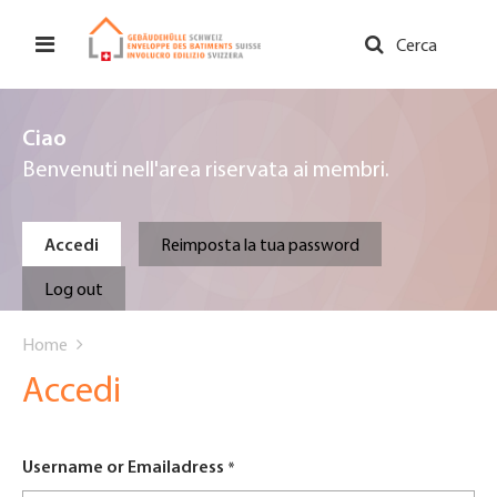
Salta
al
Cerca
contenuto
principale
Ciao
Benvenuti nell'area riservata ai membri.
Primary
Accedi
Reimposta la tua password
tabs
Log out
You
Home
are
Accedi
here
Username or Emailadress