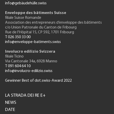
info@gebäudehülle.swiss
Enveloppe des bâtiments Suisse
filiale Suisse Romande
Association des entrepreneurs
d’enveloppe des bâtiments
c/o Union Patronale du Canton de Fribourg
Rue de l'H
ôpital 15
, CP 592, 1701 Fribourg
T 026 350 33 00
info@enveloppe-batiments.swiss
Involucro edilizio Svizzera
filiale Ticino
Via Cantonale 34a, 6928 Manno
T 091 604 64 10
info@involucro-edilizio.swiss
Gewinner Best of dot.swiss-Award 2022
Footer
GH
LA STRADA DEI RE E+
NEWS
DATE