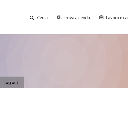
Trova azienda
Lavoro e car
Cerca
GH
Top
Menu
Log out