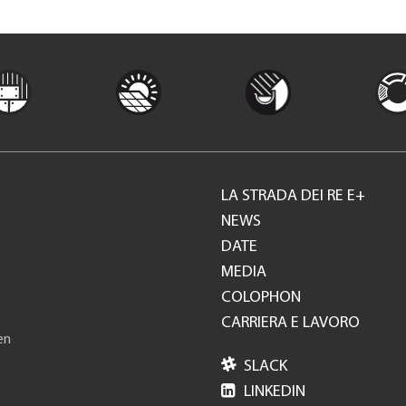
LA STRADA DEI RE E+
Footer
NEWS
DATE
GH
MEDIA
COLOPHON
CARRIERA E LAVORO
en

SLACK

LINKEDIN