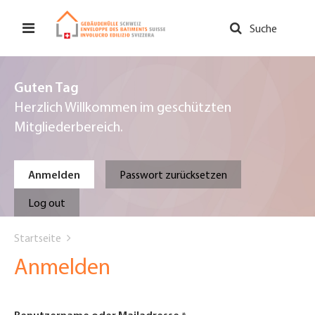
Direkt
zum
Suche
Inhalt
Guten Tag
Herzlich Willkommen im geschützten
Mitgliederbereich.
Primary
Anmelden
Passwort zurücksetzen
tabs
Log out
You
Startseite
are
Anmelden
here