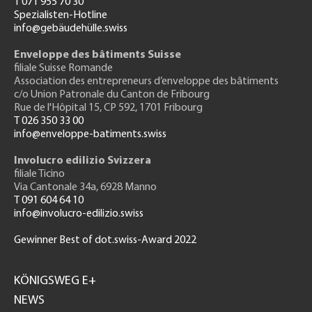
T 071 955 70 30
Spezialisten-Hotline
info@gebäudehülle.swiss
Enveloppe des bâtiments Suisse
filiale Suisse Romande
Association des entrepreneurs
d’enveloppe des bâtiments
c/o Union Patronale du Canton de Fribourg
Rue de l'H
ôpital 15
, CP 592, 1701 Fribourg
T 026 350 33 00
info@enveloppe-batiments.swiss
Involucro edilizio Svizzera
filiale Ticino
Via Cantonale 34a, 6928 Manno
T 091 604 64 10
info@involucro-edilizio.swiss
Gewinner Best of dot.swiss-Award 2022
Footer
GH
KÖNIGSWEG E+
NEWS