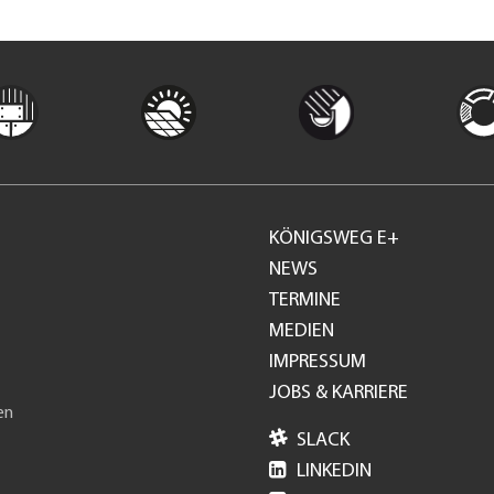
KÖNIGSWEG E+
Footer
NEWS
TERMINE
GH
MEDIEN
IMPRESSUM
JOBS & KARRIERE
en

SLACK

LINKEDIN