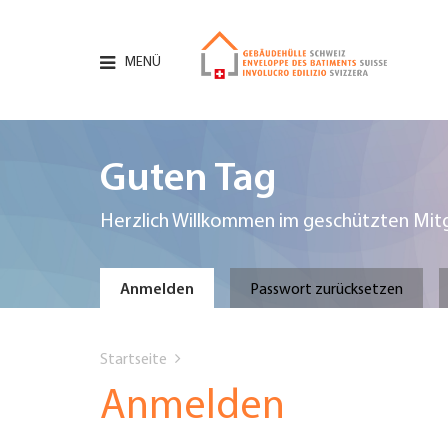
Direkt
zum
Inhalt
MENÜ
Hauptnavigation
PORTRÄT
Guten Tag
DIENSTLEISTUNGEN
Herzlich Willkommen im geschützten Mitg
INFOTHEK
Primary
Anmelden
Passwort zurücksetzen
TERMINE
You
tabs
Startseite
MITGLIEDSCHAFT
are
Anmelden
JOBS & KARRIERE