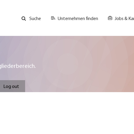
Unternehmen finden
Jobs & Kar
Suche
GH
Top
Menu
liederbereich.
Log out