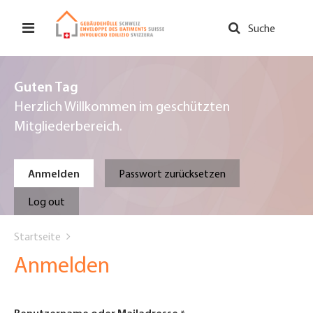
Direkt
zum
Suche
Inhalt
Guten Tag
Herzlich Willkommen im geschützten
Mitgliederbereich.
Primary
Anmelden
Passwort zurücksetzen
tabs
Log out
You
Startseite
are
Anmelden
here