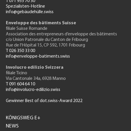
T 071 955 70 30
Spezialisten-Hotline
info@gebäudehülle.swiss
Enveloppe des bâtiments Suisse
filiale Suisse Romande
Association des entrepreneurs
d’enveloppe des bâtiments
c/o Union Patronale du Canton de Fribourg
Rue de l'H
ôpital 15
, CP 592, 1701 Fribourg
T 026 350 33 00
info@enveloppe-batiments.swiss
Involucro edilizio Svizzera
filiale Ticino
Via Cantonale 34a, 6928 Manno
T 091 604 64 10
info@involucro-edilizio.swiss
Gewinner Best of dot.swiss-Award 2022
Footer
GH
KÖNIGSWEG E+
NEWS