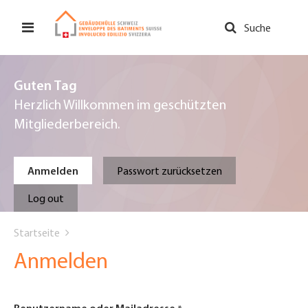
Direkt
zum
Suche
Inhalt
Guten Tag
Herzlich Willkommen im geschützten
Mitgliederbereich.
Primary
Anmelden
Passwort zurücksetzen
tabs
Log out
You
Startseite
are
Anmelden
here