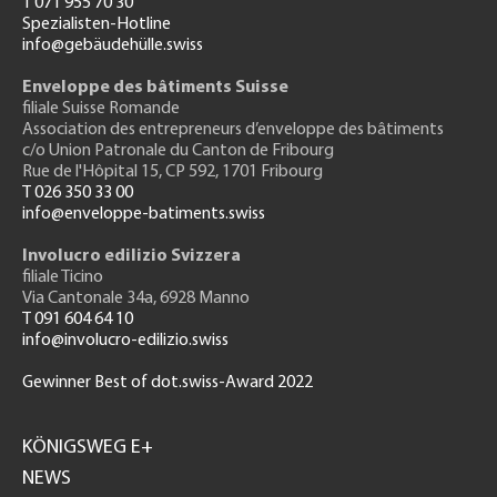
T 071 955 70 30
Spezialisten-Hotline
info@gebäudehülle.swiss
Enveloppe des bâtiments Suisse
filiale Suisse Romande
Association des entrepreneurs
d’enveloppe des bâtiments
c/o Union Patronale du Canton de Fribourg
Rue de l'H
ôpital 15
, CP 592, 1701 Fribourg
T 026 350 33 00
info@enveloppe-batiments.swiss
Involucro edilizio Svizzera
filiale Ticino
Via Cantonale 34a, 6928 Manno
T 091 604 64 10
info@involucro-edilizio.swiss
Gewinner Best of dot.swiss-Award 2022
Footer
GH
KÖNIGSWEG E+
NEWS