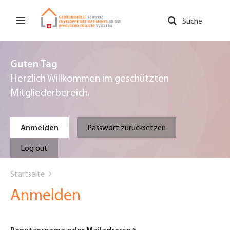
Direkt
zum
Suche
Inhalt
Guten Tag
Herzlich Willkommen im geschützten
Mitgliederbereich.
Primary
Anmelden
Passwort zurücksetzen
tabs
Log out
You
Startseite
are
Anmelden
here