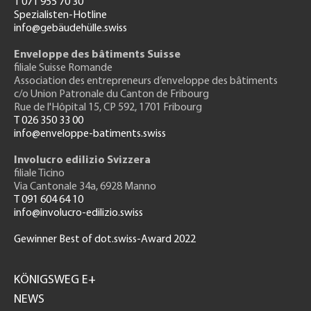
T 071 955 70 30
Spezialisten-Hotline
info@gebäudehülle.swiss
Enveloppe des bâtiments Suisse
filiale Suisse Romande
Association des entrepreneurs
d’enveloppe des bâtiments
c/o Union Patronale du Canton de Fribourg
Rue de l'H
ôpital 15
, CP 592, 1701 Fribourg
T 026 350 33 00
info@enveloppe-batiments.swiss
Involucro edilizio Svizzera
filiale Ticino
Via Cantonale 34a, 6928 Manno
T 091 604 64 10
info@involucro-edilizio.swiss
Gewinner Best of dot.swiss-Award 2022
Footer
GH
KÖNIGSWEG E+
NEWS