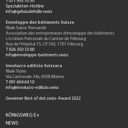
T 071 955 70 30
Spezialisten-Hotline
info@gebäudehülle.swiss
Enveloppe des bâtiments Suisse
filiale Suisse Romande
Association des entrepreneurs
d’enveloppe des bâtiments
c/o Union Patronale du Canton de Fribourg
Rue de l'H
ôpital 15
, CP 592, 1701 Fribourg
T 026 350 33 00
info@enveloppe-batiments.swiss
Involucro edilizio Svizzera
filiale Ticino
Via Cantonale 34a, 6928 Manno
T 091 604 64 10
info@involucro-edilizio.swiss
Gewinner Best of dot.swiss-Award 2022
Footer
GH
KÖNIGSWEG E+
NEWS