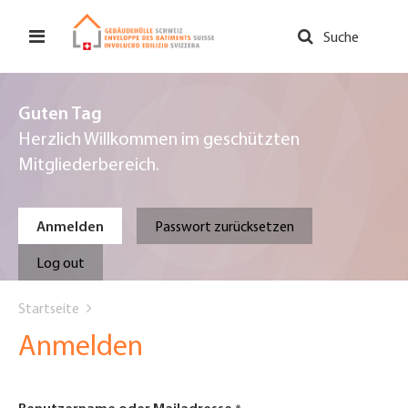
Direkt
zum
Suche
Inhalt
Guten Tag
Herzlich Willkommen im geschützten
Mitgliederbereich.
Primary
Anmelden
Passwort zurücksetzen
tabs
Log out
You
Startseite
are
Anmelden
here