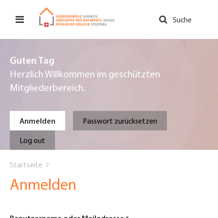
Direkt
zum
Suche
Inhalt
Guten Tag
Herzlich Willkommen im geschützten
Mitgliederbereich.
Primary
Anmelden
Passwort zurücksetzen
tabs
Log out
You
Startseite
are
Anmelden
here