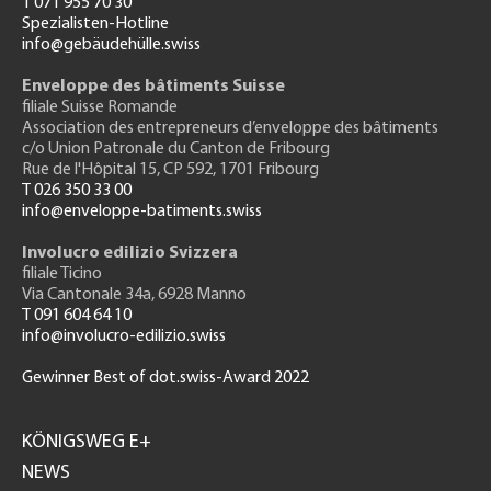
T 071 955 70 30
Spezialisten-Hotline
info@gebäudehülle.swiss
Enveloppe des bâtiments Suisse
filiale Suisse Romande
Association des entrepreneurs
d’enveloppe des bâtiments
c/o Union Patronale du Canton de Fribourg
Rue de l'H
ôpital 15
, CP 592, 1701 Fribourg
T 026 350 33 00
info@enveloppe-batiments.swiss
Involucro edilizio Svizzera
filiale Ticino
Via Cantonale 34a, 6928 Manno
T 091 604 64 10
info@involucro-edilizio.swiss
Gewinner Best of dot.swiss-Award 2022
Footer
GH
KÖNIGSWEG E+
NEWS