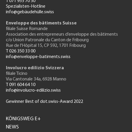
T 071 955 70 30
Spezialisten-Hotline
info@gebäudehülle.swiss
Enveloppe des bâtiments Suisse
filiale Suisse Romande
Association des entrepreneurs
d’enveloppe des bâtiments
c/o Union Patronale du Canton de Fribourg
Rue de l'H
ôpital 15
, CP 592, 1701 Fribourg
T 026 350 33 00
info@enveloppe-batiments.swiss
Involucro edilizio Svizzera
filiale Ticino
Via Cantonale 34a, 6928 Manno
T 091 604 64 10
info@involucro-edilizio.swiss
Gewinner Best of dot.swiss-Award 2022
Footer
GH
KÖNIGSWEG E+
NEWS