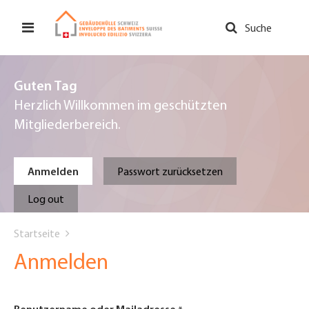
Direkt
zum
Suche
Inhalt
Guten Tag
Herzlich Willkommen im geschützten
Mitgliederbereich.
Primary
Anmelden
Passwort zurücksetzen
tabs
Log out
You
Startseite
are
Anmelden
here