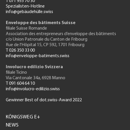
T 071 955 70 30
Spezialisten-Hotline
info@gebäudehülle.swiss
Enveloppe des bâtiments Suisse
filiale Suisse Romande
Association des entrepreneurs
d’enveloppe des bâtiments
c/o Union Patronale du Canton de Fribourg
Rue de l'H
ôpital 15
, CP 592, 1701 Fribourg
T 026 350 33 00
info@enveloppe-batiments.swiss
Involucro edilizio Svizzera
filiale Ticino
Via Cantonale 34a, 6928 Manno
T 091 604 64 10
info@involucro-edilizio.swiss
Gewinner Best of dot.swiss-Award 2022
Footer
GH
KÖNIGSWEG E+
NEWS