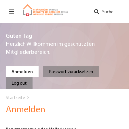
Direkt
zum
Suche
Inhalt
Guten Tag
Herzlich Willkommen im geschützten
Mitgliederbereich.
Primary
Anmelden
Passwort zurücksetzen
tabs
Log out
You
Startseite
are
Anmelden
here