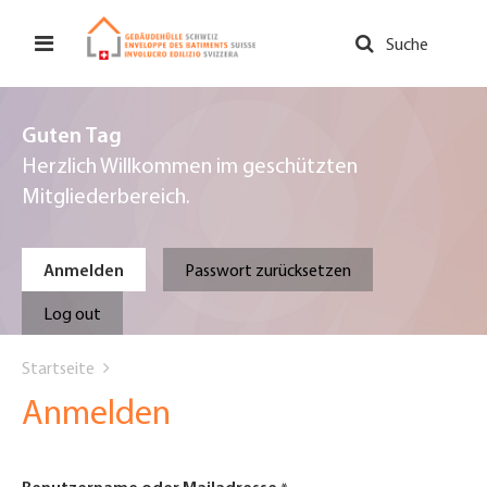
Direkt
zum
Suche
Inhalt
Guten Tag
Herzlich Willkommen im geschützten
Mitgliederbereich.
Primary
Anmelden
Passwort zurücksetzen
tabs
Log out
You
Startseite
are
Anmelden
here