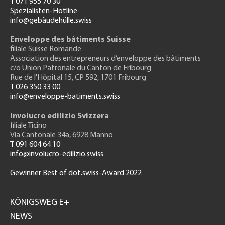
T 071 955 70 30
Spezialisten-Hotline
info@gebäudehülle.swiss
Enveloppe des bâtiments Suisse
filiale Suisse Romande
Association des entrepreneurs
d’enveloppe des bâtiments
c/o Union Patronale du Canton de Fribourg
Rue de l'H
ôpital 15
, CP 592, 1701 Fribourg
T 026 350 33 00
info@enveloppe-batiments.swiss
Involucro edilizio Svizzera
filiale Ticino
Via Cantonale 34a, 6928 Manno
T 091 604 64 10
info@involucro-edilizio.swiss
Gewinner Best of dot.swiss-Award 2022
Footer
GH
KÖNIGSWEG E+
NEWS