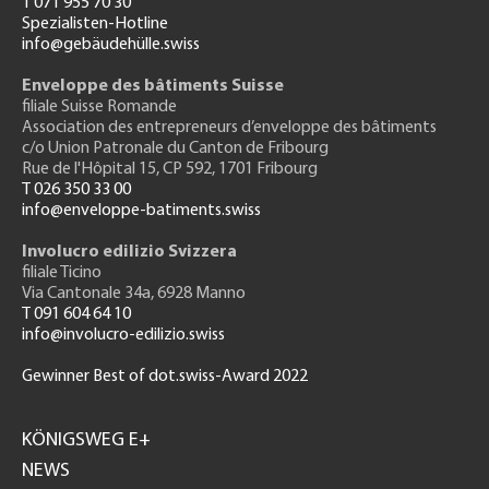
T 071 955 70 30
Spezialisten-Hotline
info@gebäudehülle.swiss
Enveloppe des bâtiments Suisse
filiale Suisse Romande
Association des entrepreneurs
d’enveloppe des bâtiments
c/o Union Patronale du Canton de Fribourg
Rue de l'H
ôpital 15
, CP 592, 1701 Fribourg
T 026 350 33 00
info@enveloppe-batiments.swiss
Involucro edilizio Svizzera
filiale Ticino
Via Cantonale 34a, 6928 Manno
T 091 604 64 10
info@involucro-edilizio.swiss
Gewinner Best of dot.swiss-Award 2022
Footer
GH
KÖNIGSWEG E+
NEWS