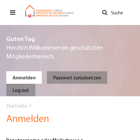
Direkt
zum
Suche
Inhalt
Guten Tag
Herzlich Willkommen im geschützten
Mitgliederbereich.
Primary
Anmelden
Passwort zurücksetzen
tabs
Log out
You
Startseite
are
Anmelden
here