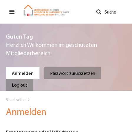
Direkt
zum
Suche
Inhalt
Guten Tag
Herzlich Willkommen im geschützten
Mitgliederbereich.
Primary
Anmelden
Passwort zurücksetzen
tabs
Log out
You
Startseite
are
Anmelden
here