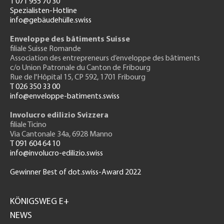
T 071 955 70 30
Spezialisten-Hotline
info@gebäudehülle.swiss
Enveloppe des bâtiments Suisse
filiale Suisse Romande
Association des entrepreneurs
d’enveloppe des bâtiments
c/o Union Patronale du Canton de Fribourg
Rue de l'H
ôpital 15
, CP 592, 1701 Fribourg
T 026 350 33 00
info@enveloppe-batiments.swiss
Involucro edilizio Svizzera
filiale Ticino
Via Cantonale 34a, 6928 Manno
T 091 604 64 10
info@involucro-edilizio.swiss
Gewinner Best of dot.swiss-Award 2022
Footer
GH
KÖNIGSWEG E+
NEWS