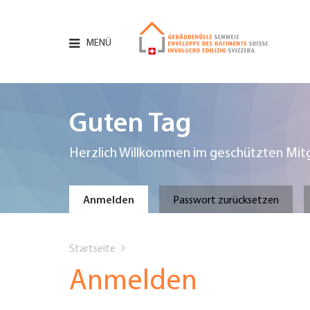
Direkt
zum
Inhalt
MENÜ
Hauptnavigation
PORTRÄT
Guten Tag
DIENSTLEISTUNGEN
Herzlich Willkommen im geschützten Mitg
INFOTHEK
Primary
Anmelden
Passwort zurücksetzen
TERMINE
You
tabs
Startseite
MITGLIEDSCHAFT
are
Anmelden
JOBS & KARRIERE