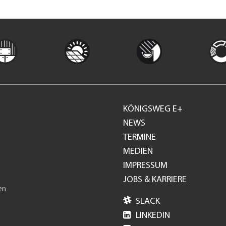
KÖNIGSWEG E+
Footer
NEWS
TERMINE
GH
MEDIEN
IMPRESSUM
JOBS & KARRIERE
en

SLACK

LINKEDIN