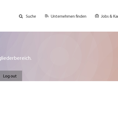
Unternehmen finden
Jobs & Kar
Suche
GH
Top
Menu
liederbereich.
Log out