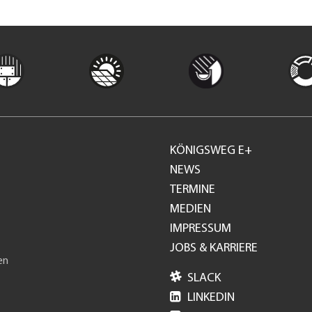
KÖNIGSWEG E+
Footer
NEWS
TERMINE
GH
MEDIEN
IMPRESSUM
JOBS & KARRIERE
en

SLACK

LINKEDIN