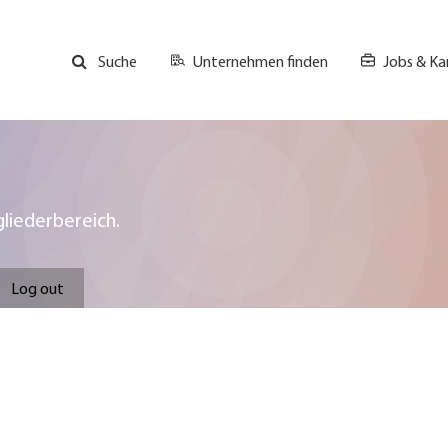
Unternehmen finden
Jobs & Kar
Suche
GH
Top
Menu
liederbereich.
Log out