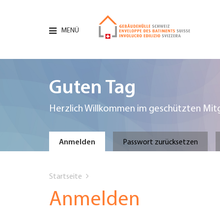
Direkt
zum
Inhalt
MENÜ
Hauptnavigation
PORTRÄT
Guten Tag
DIENSTLEISTUNGEN
Herzlich Willkommen im geschützten Mitg
INFOTHEK
Primary
Anmelden
Passwort zurücksetzen
TERMINE
You
tabs
Startseite
MITGLIEDSCHAFT
are
Anmelden
JOBS & KARRIERE