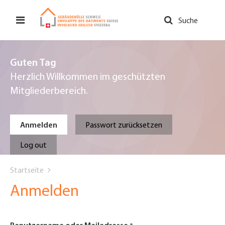
Direkt
zum
Suche
Inhalt
Guten Tag
Herzlich Willkommen im geschützten
Mitgliederbereich.
Primary
Anmelden
Passwort zurücksetzen
tabs
Log out
You
Startseite
are
Anmelden
here