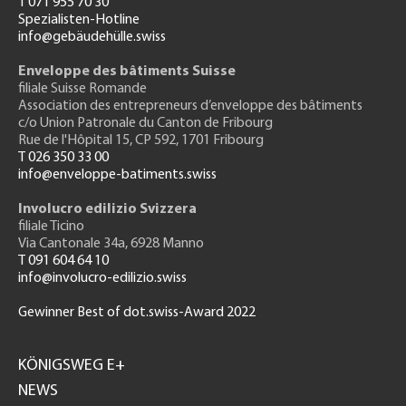
T 071 955 70 30
Spezialisten-Hotline
info@gebäudehülle.swiss
Enveloppe des bâtiments Suisse
filiale Suisse Romande
Association des entrepreneurs
d’enveloppe des bâtiments
c/o Union Patronale du Canton de Fribourg
Rue de l'H
ôpital 15
, CP 592, 1701 Fribourg
T 026 350 33 00
info@enveloppe-batiments.swiss
Involucro edilizio Svizzera
filiale Ticino
Via Cantonale 34a, 6928 Manno
T 091 604 64 10
info@involucro-edilizio.swiss
Gewinner Best of dot.swiss-Award 2022
Footer
GH
KÖNIGSWEG E+
NEWS