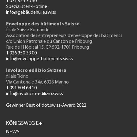
T 071 955 70 30
Spezialisten-Hotline
info@gebäudehülle.swiss
Enveloppe des bâtiments Suisse
filiale Suisse Romande
Association des entrepreneurs
d’enveloppe des bâtiments
c/o Union Patronale du Canton de Fribourg
Rue de l'H
ôpital 15
, CP 592, 1701 Fribourg
T 026 350 33 00
info@enveloppe-batiments.swiss
Involucro edilizio Svizzera
filiale Ticino
Via Cantonale 34a, 6928 Manno
T 091 604 64 10
info@involucro-edilizio.swiss
Gewinner Best of dot.swiss-Award 2022
Footer
GH
KÖNIGSWEG E+
NEWS