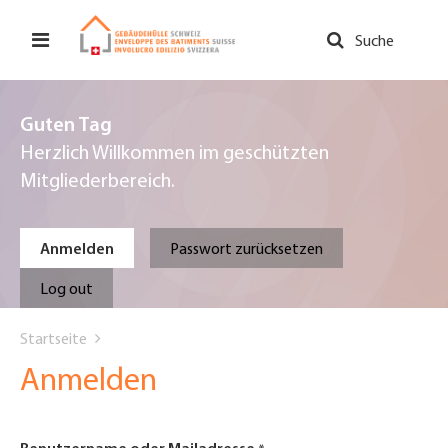
Direkt
zum
Suche
Inhalt
Guten Tag
Herzlich Willkommen im geschützten
Mitgliederbereich.
Primary
Anmelden
Passwort zurücksetzen
tabs
Log out
You
Startseite
are
Anmelden
here