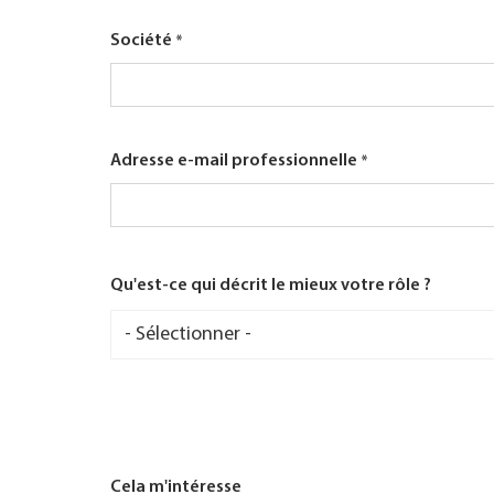
Société
Adresse e-mail professionnelle
Qu'est-ce qui décrit le mieux votre rôle ?
Qu'est-
ce
qui
décrit
le
mieux
votre
rôle
?
Cela m'intéresse