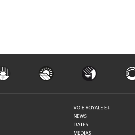
VOIE ROYALE E+
Footer
NEWS
DATES
GH
MEDIAS