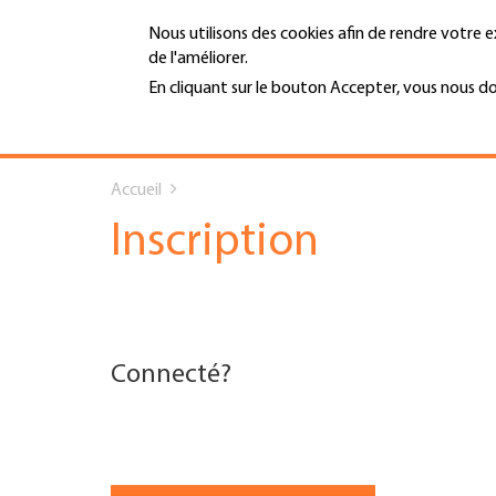
Aller
Nous utilisons des cookies afin de rendre votre e
au
de l'améliorer.
contenu
MENU
principal
En cliquant sur le bouton Accepter, vous nous d
En savoir plus
Hauptnavigation
You
PORTRAIT
Accueil
are
SERVICES
Inscription
here
INFOTHÈQUE
DATES
Connecté?
AFFILIATION
JOBS & CARRIÈRE