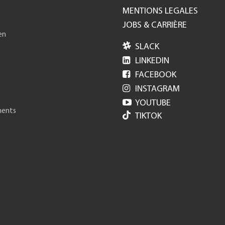
MENTIONS LEGALES
JOBS & CARRIÈRE
en

SLACK

LINKEDIN

FACEBOOK

INSTAGRAM

YOUTUBE
ments
TIKTOK