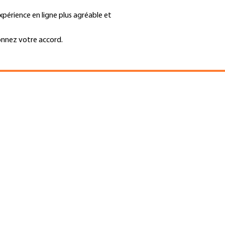
xpérience en ligne plus agréable et
Trouver une entreprise
Emplois et ca
Recherche
GH
onnez votre accord.
Top
Menu