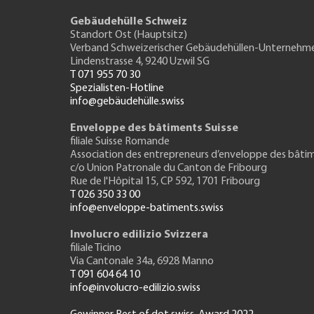
Gebäudehülle Schweiz
Standort Ost (Hauptsitz)
Verband Schweizerischer Gebäudehüllen-Unternehm
Lindenstrasse 4, 9240 Uzwil SG
T 071 955 70 30
Spezialisten-Hotline
info@gebäudehülle.swiss
Enveloppe des bâtiments Suisse
filiale Suisse Romande
Association des entrepreneurs
d’enveloppe des bâti
c/o Union Patronale du Canton de Fribourg
Rue de l'H
ôpital 15
, CP 592, 1701 Fribourg
T 026 350 33 00
info@enveloppe-batiments.swiss
Involucro edilizio Svizzera
filiale Ticino
Via Cantonale 34a, 6928 Manno
T 091 604 64 10
info@involucro-edilizio.swiss