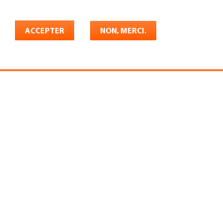
Français
rrière
ACCEPTER
Shop
Konto
NON, MERCI.