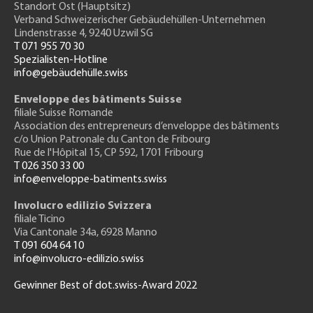
Standort Ost (Hauptsitz)
Verband Schweizerischer Gebäudehüllen-Unternehmen
Lindenstrasse 4, 9240 Uzwil SG
T 071 955 70 30
Spezialisten-Hotline
info@gebäudehülle.swiss
Enveloppe des bâtiments Suisse
filiale Suisse Romande
Association des entrepreneurs
d’enveloppe des bâtiments
c/o Union Patronale du Canton de Fribourg
Rue de l'H
ôpital 15
, CP 592, 1701 Fribourg
T 026 350 33 00
info@enveloppe-batiments.swiss
Involucro edilizio Svizzera
filiale Ticino
Via Cantonale 34a, 6928 Manno
T 091 604 64 10
info@involucro-edilizio.swiss
Gewinner Best of dot.swiss-Award 2022
Footer