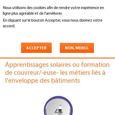
Aller
Nous utilisons des cookies afin de rendre votre expérience en
au
Recherche
ligne plus agréable et de l'améliorer.
contenu
principal
En cliquant sur le bouton Accepter, vous nous donnez votre
You
accord.
Enveloppe des bâtiments Suisse
Services
are
En savoir plus
4. Formation
here
Formation
ACCEPTER
NON, MERCI.
Apprentissages solaires ou formation
de couvreur/-euse- les métiers liés à
l'enveloppe des bâtiments