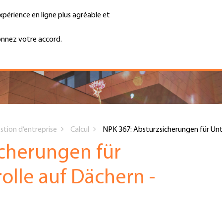
xpérience en ligne plus agréable et
Trouver une entreprise
Emplois et ca
Recherche
GH
onnez votre accord.
Top
Menu
estion d’entreprise
Calcul
NPK 367: Absturzsicherungen für Unt
icherungen für
olle auf Dächern -