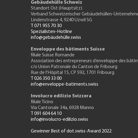
Gebäudehülle Schweiz
Standort Ost (Hauptsitz)
Verband Schweizerischer Gebäudehüllen-Unternehm
Lindenstrasse 4, 9240 Uzwil SG
T 071 955 70 30
Spezialisten-Hotline
info@gebäudehülle.swiss
Enveloppe des bâtiments Suisse
filiale Suisse Romande
Association des entrepreneurs
d’enveloppe des bâti
c/o Union Patronale du Canton de Fribourg
Rue de l'H
ôpital 15
, CP 592, 1701 Fribourg
T 026 350 33 00
info@enveloppe-batiments.swiss
Involucro edilizio Svizzera
filiale Ticino
Via Cantonale 34a, 6928 Manno
T 091 604 64 10
info@involucro-edilizio.swiss
Gewinner Best of dot.swiss-Award 2022