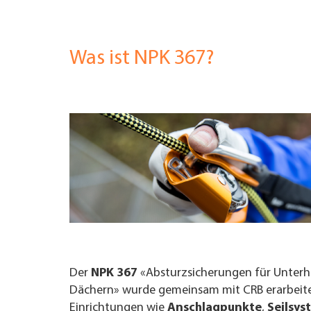
TROUVER ENTREPRISE
Was ist NPK 367?
MAGAZINE SPÉCIALISÉ
Der
NPK 367
«Absturzsicherungen für Unterha
Dächern» wurde gemeinsam mit CRB erarbeitet
Einrichtungen wie
Anschlagpunkte
,
Seilsys