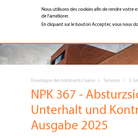
Aller
Nous utilisons des cookies afin de rendre votre e
au
de l'améliorer.
contenu
MENU
principal
En cliquant sur le bouton Accepter, vous nous d
En savoir plus
Hauptnavigation
PORTRAIT
SERVICES
You
INFOTHÈQUE
Enveloppe des bâtiments Suisse
Services
3. G
are
NPK 367 - Absturzs
DATES
here
Unterhalt und Kontr
AFFILIATION
Ausgabe 2025
JOBS & CARRIÈRE