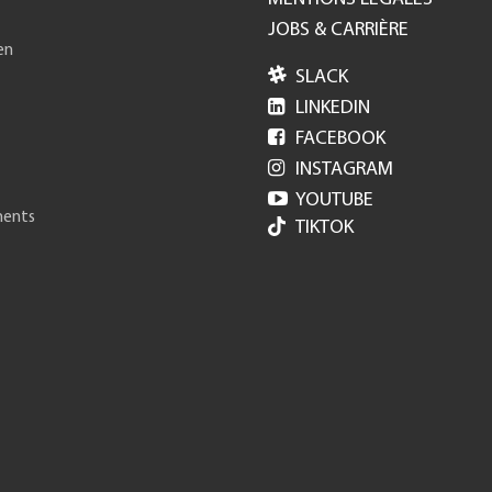
JOBS & CARRIÈRE
en

SLACK

LINKEDIN

FACEBOOK

INSTAGRAM

YOUTUBE
ments
TIKTOK