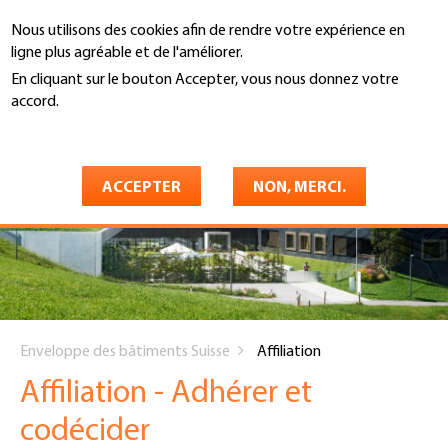
Aller
Nous utilisons des cookies afin de rendre votre expérience en
au
Recherche
ligne plus agréable et de l'améliorer.
contenu
principal
En cliquant sur le bouton Accepter, vous nous donnez votre
accord.
En savoir plus
ACCEPTER
NON, MERCI.
You
Enveloppe des bâtiments Suisse
Affiliation
are
Affiliation - Adhérer et
here
codécider