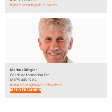
M 079 535 40 52
benoit.necseru@eb-suisse.ch
Markus Bürgler
Coach de formation Est
M 079 448 92 84
markus.buergler@gh-schweiz.ch
MEHR ERFAHREN