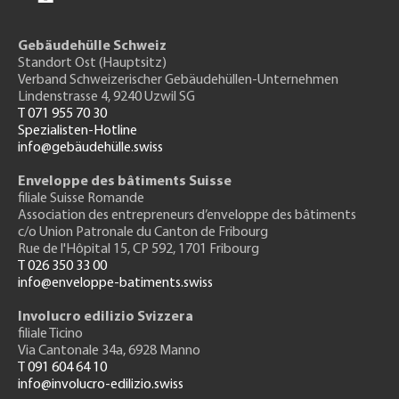
Gebäudehülle Schweiz
Standort Ost (Hauptsitz)
Verband Schweizerischer Gebäudehüllen-Unternehmen
Lindenstrasse 4, 9240 Uzwil SG
T 071 955 70 30
Spezialisten-Hotline
info@gebäudehülle.swiss
Enveloppe des bâtiments Suisse
filiale Suisse Romande
Association des entrepreneurs
d’enveloppe des bâtiments
c/o Union Patronale du Canton de Fribourg
Rue de l'H
ôpital 15
, CP 592, 1701 Fribourg
T 026 350 33 00
info@enveloppe-batiments.swiss
Involucro edilizio Svizzera
filiale Ticino
Via Cantonale 34a, 6928 Manno
T 091 604 64 10
info@involucro-edilizio.swiss