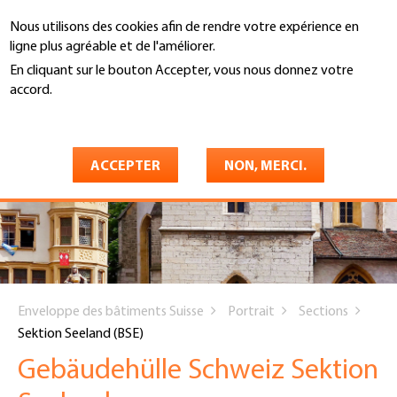
Aller
Nous utilisons des cookies afin de rendre votre expérience en
au
Recherche
ligne plus agréable et de l'améliorer.
contenu
principal
En cliquant sur le bouton Accepter, vous nous donnez votre
accord.
En savoir plus
ACCEPTER
NON, MERCI.
You
Enveloppe des bâtiments Suisse
Portrait
Sections
are
Sektion Seeland (BSE)
here
Gebäudehülle Schweiz Sektion