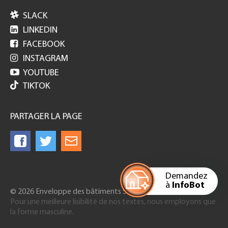

SLACK

LINKEDIN

FACEBOOK

INSTAGRAM

YOUTUBE
TIKTOK
PARTAGER LA PAGE
Demandez
à
InfoBot
© 2026 Enveloppe des bâtiments Suisse
Pour une meilleure lisibilité de nos textes, nous employons que
la forme masculine.