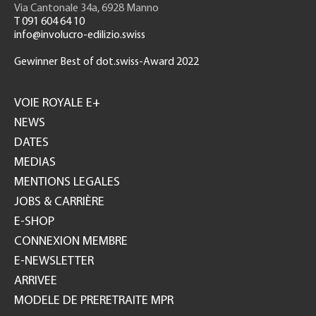
Via Cantonale 34a, 6928 Manno
T 091 604 64 10
info@involucro-edilizio.swiss
Gewinner Best of dot.swiss-Award 2022
Footer
GH
VOIE ROYALE E+
NEWS
DATES
MEDIAS
MENTIONS LEGALES
JOBS & CARRIÈRE
E-SHOP
CONNEXION MEMBRE
E-NEWSLETTER
ARRIVEE
MODELE DE PRERETRAITE MPR