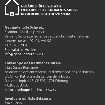
Gebäudehülle Schweiz
Standort Ost (Hauptsitz)
Verband Schweizerischer Gebäudehüllen-Unternehmen
Lindenstrasse 4, 9240 Uzwil SG
T 071 955 70 30
Spezialisten-Hotline
info@gebäudehülle.swiss
Enveloppe des bâtiments Suisse
filiale Suisse Romande
Association des entrepreneurs
d’enveloppe des bâtiments
c/o Union Patronale du Canton de Fribourg
Rue de l'H
ôpital 15
, CP 592, 1701 Fribourg
T 026 350 33 00
info@enveloppe-batiments.swiss
Involucro edilizio Svizzera
filiale Ticino