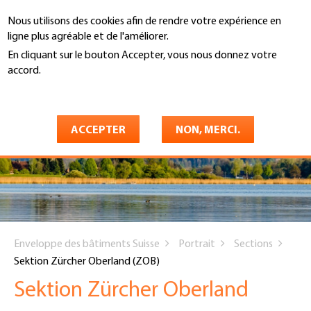
Aller
Nous utilisons des cookies afin de rendre votre expérience en
au
Recherche
ligne plus agréable et de l'améliorer.
contenu
principal
En cliquant sur le bouton Accepter, vous nous donnez votre
accord.
En savoir plus
ACCEPTER
NON, MERCI.
You
Enveloppe des bâtiments Suisse
Portrait
Sections
are
Sektion Zürcher Oberland (ZOB)
here
Sektion Zürcher Oberland