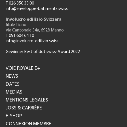
T 026 350 33 00
info@enveloppe-batiments.swiss
Involucro edilizio Svizzera
filiale Ticino
Via Cantonale 34a, 6928 Manno
T 091 604 64 10
info@involucro-edilizio.swiss
Gewinner Best of dot.swiss-Award 2022
Footer
GH
VOIE ROYALE E+
NEWS
DATES
MEDIAS
MENTIONS LEGALES
JOBS & CARRIÈRE
E-SHOP
CONNEXION MEMBRE