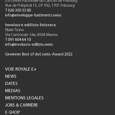
c/o Union Patronale du Canton de Fribourg
Rue de l'H
ôpital 15
, CP 592, 1701 Fribourg
T 026 350 33 00
info@enveloppe-batiments.swiss
Involucro edilizio Svizzera
filiale Ticino
Via Cantonale 34a, 6928 Manno
T 091 604 64 10
info@involucro-edilizio.swiss
Gewinner Best of dot.swiss-Award 2022
Footer
GH
VOIE ROYALE E+
NEWS
DATES
MEDIAS
MENTIONS LEGALES
JOBS & CARRIÈRE
E-SHOP