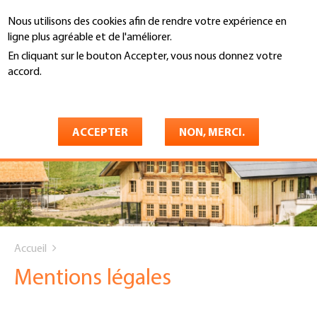
Aller
Nous utilisons des cookies afin de rendre votre expérience en
au
Recherche
ligne plus agréable et de l'améliorer.
contenu
principal
En cliquant sur le bouton Accepter, vous nous donnez votre
accord.
En savoir plus
ACCEPTER
NON, MERCI.
You
Accueil
are
Mentions légales
here